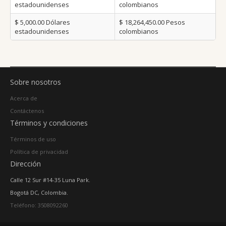
estadounidenses
colombianos
$ 5,000.00
Dólares
$ 18,264,450.00
Pesos
estadounidenses
colombianos
Sobre nosotros
Acerca de
Contáctenos
Términos y condiciones
Términos de uso
Política de privacidad
Dirección
Calle 12 Sur #14-35 Luna Park.
Bogotá DC, Colombia.
Teléfono: 3508092260