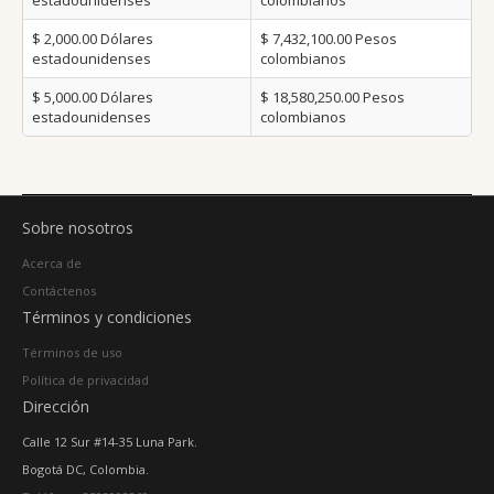
estadounidenses
colombianos
$ 2,000.00
Dólares
$ 7,432,100.00
Pesos
estadounidenses
colombianos
$ 5,000.00
Dólares
$ 18,580,250.00
Pesos
estadounidenses
colombianos
Sobre nosotros
Acerca de
Contáctenos
Términos y condiciones
Términos de uso
Política de privacidad
Dirección
Calle 12 Sur #14-35 Luna Park.
Bogotá DC, Colombia.