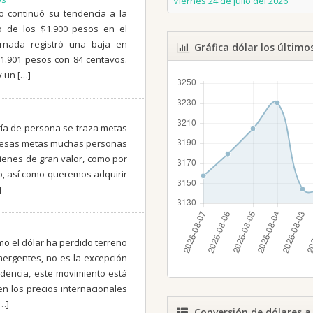
Viernes 24 de julio del 2026
o continuó su tendencia a la
o de los $1.900 pesos en el
rnada registró una baja en
Gráfica dólar los último
1.901 pesos con 84 centavos.
y un […]
ría de persona se traza metas
re esas metas muchas personas
bienes de gran valor, como por
o, así como queremos adquirir
]
omo el dólar ha perdido terreno
ergentes, no es la excepción
idencia, este movimiento está
n los precios internacionales
[…]
Conversión de dólares a