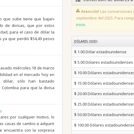
Atención!
Las conversiones u
septiembre del 2025. Para compar
o que sube tiene que bajar»
inicio
.
o de divisas, que por estos
idad, para el caso de dólar la
s ya que perdió $54,49 pesos
DÓLARES (USD)
$ 1.00
Dólar estadounidense
$ 5.00
Dólares estadounidenses
 pasado miércoles 18 de marzo
$ 10.00
Dólares estadounidense
abilidad en el mercado hoy en
 dólar, sólo han bastado
$ 15.00
Dólares estadounidense
e Colombia para que la divisa
$ 20.00
Dólares estadounidense
$ 25.00
Dólares estadounidense
ro
$ 50.00
Dólares estadounidense
res por cualquier motivo, lo
las casas de cambio a adquirir
$ 100.00
Dólares estadounidens
se encuentra con la sorpresa