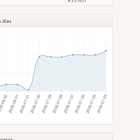
$ 3.219,31
s días
 pesos