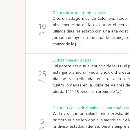
Dólar retrocede frente al peso
Dice un adagio muy de Colombia, «todo l
10
obviamente no es la excepción el mercad
últimos días ha estado con una alta volatil
Jun
jornada de ayer no fue una de las mejore
cotizando la […]
El dólar cae en picada
Tal parece ser que el anuncio de la FED el
25
está generando un «equilibrio», dicha est
día se ve reflejada en la caída del
Mar
cuatro jornadas en la Bolsa de Valores d
pierda $151,18 pesos, un promedio […]
Dólar en Casas de Cambio siempre más ca
Cada vez que un colombiano necesita dóla
5
primero que se le viene a la mente es ir a 
la divisa estadounidense, pero siempre 
Jun