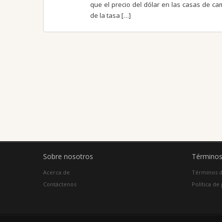
que el precio del dólar en las casas de c
de la tasa […]
Sobre nosotros
Términos
Acerca de
Términos d
Contáctenos
Política de