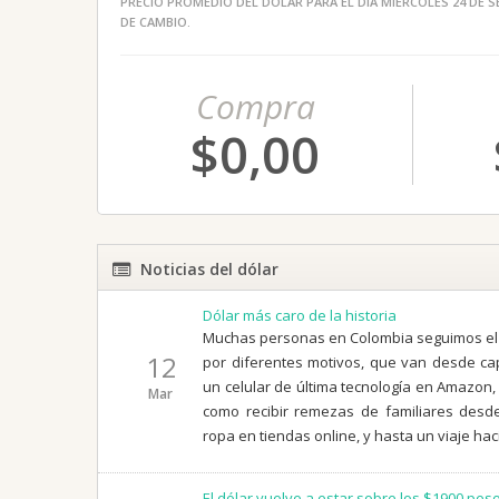
PRECIO PROMEDIO DEL DÓLAR PARA EL DÍA MIÉRCOLES 24 DE S
DE CAMBIO.
Compra
$0,00
Noticias del dólar
Dólar más caro de la historia
Muchas personas en Colombia seguimos el 
12
por diferentes motivos, que van desde c
un celular de última tecnología en Amazon
Mar
como recibir remezas de familiares desde
ropa en tiendas online, y hasta un viaje hac
El dólar vuelve a estar sobre los $1900 pes