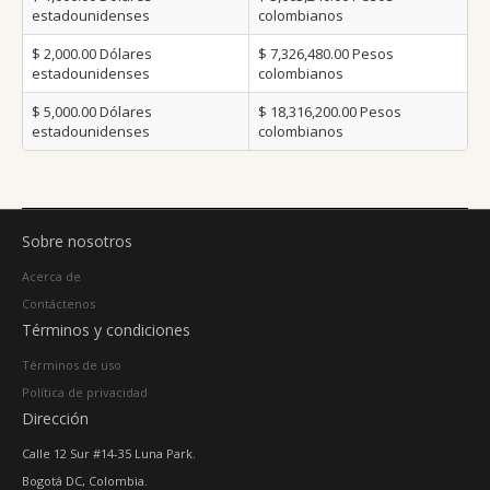
estadounidenses
colombianos
$ 2,000.00
Dólares
$ 7,326,480.00
Pesos
estadounidenses
colombianos
$ 5,000.00
Dólares
$ 18,316,200.00
Pesos
estadounidenses
colombianos
Sobre nosotros
Acerca de
Contáctenos
Términos y condiciones
Términos de uso
Política de privacidad
Dirección
Calle 12 Sur #14-35 Luna Park.
Bogotá DC, Colombia.