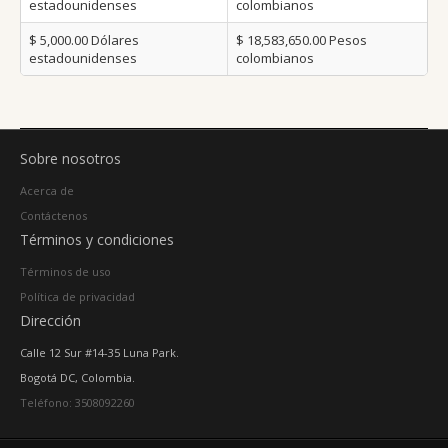
estadounidenses
colombianos
$ 5,000.00
Dólares
$ 18,583,650.00
Pesos
estadounidenses
colombianos
Sobre nosotros
Acerca de
Contáctenos
Términos y condiciones
Términos de uso
Política de privacidad
Dirección
Calle 12 Sur #14-35 Luna Park.
Bogotá DC, Colombia.
Teléfono: 3508092260