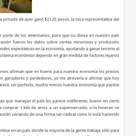
a jornada de ayer ganó $21.25 pesos, la tasa representativa del
or parte de los americanos, para que su divisa en nuestro país
sión fueron los datos sobre ventas minoristas y producción
randes expectativas en la economía, ayudando a ganar terreno al
 sistema económico depende en gran medida de factores lejanos
ienes afirman que es bueno para nuestra economía los precios
sten ganadores y perdedores, yo me atrevería a afirmar que hoy
parece ser perfecto, mucho menos nuestra economía que parece
as que manejan el país les parece indiferente, bueno en cierto
a comprar 1 kilo de arroz a un supermercado, si lo hicieran se
 están variando de una forma tan radical como lo está haciendo
mbia en un país donde la mayoría de la gente trabaja sólo para