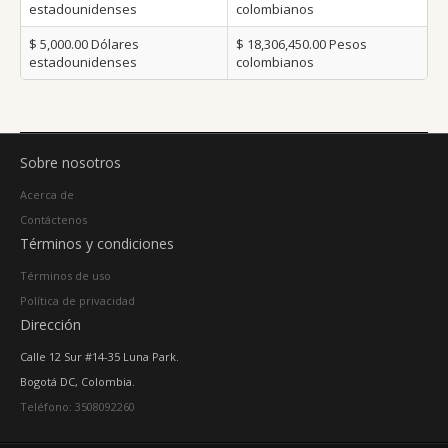
estadounidenses
colombianos
$ 5,000.00
Dólares
$ 18,306,450.00
Pesos
estadounidenses
colombianos
Sobre nosotros
Acerca de
Contáctenos
Términos y condiciones
Términos de uso
Política de privacidad
Dirección
Calle 12 Sur #14-35 Luna Park.
Bogotá DC, Colombia.
Teléfono: 3508092260