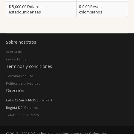
$ 5,000.00
Dólares
$ 0.00
Pesos
estadounidenses
colombianos
Sobre nosotros
Acerca de
Contáctenos
Términos y condiciones
Términos de uso
Política de privacidad
Dirección
Calle 12 Sur #14-35 Luna Park.
Bogotá DC, Colombia.
Teléfono: 3508092260
© 2013 - 2026 Dólar hoy de un colombiano para Colombia.