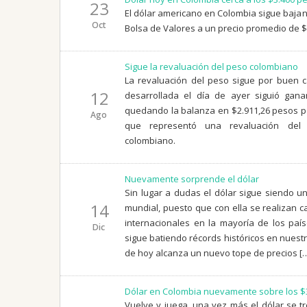
23
El dólar americano en Colombia sigue bajan
Oct
Bolsa de Valores a un precio promedio de $
Sigue la revaluación del peso colombiano
La revaluación del peso sigue por buen c
12
desarrollada el día de ayer siguió gana
quedando la balanza en $2.911,26 pesos por
Ago
que representó una revaluación del
colombiano.
Nuevamente sorprende el dólar
Sin lugar a dudas el dólar sigue siendo 
14
mundial, puesto que con ella se realizan c
internacionales en la mayoría de los paí
Dic
sigue batiendo récords históricos en nuestr
de hoy alcanza un nuevo tope de precios [
Dólar en Colombia nuevamente sobre los 
Vuelve y juega, una vez más el dólar se t