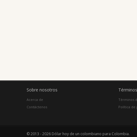
Sobre nosotros
Términos
Acerca de
Términos d
Contáctenos
Política de
© 2013 - 2026 Dólar hoy de un colombiano para Colombia.