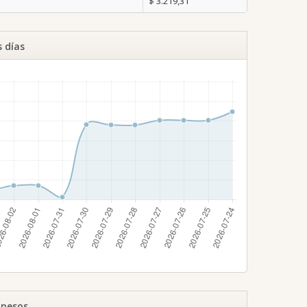
$ 3.219,31
s días
 pesos