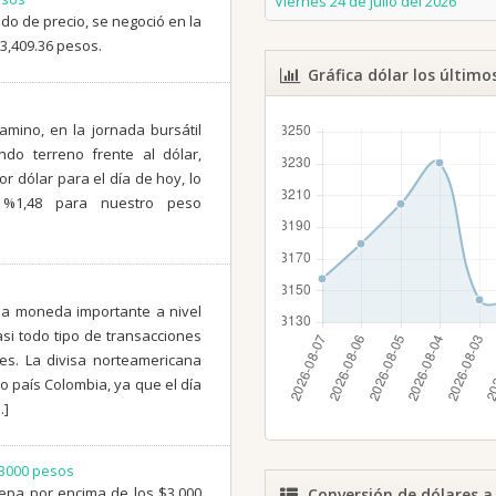
Viernes 24 de julio del 2026
do de precio, se negoció en la
3,409.36 pesos.
Gráfica dólar los último
amino, en la jornada bursátil
ndo terreno frente al dólar,
 dólar para el día de hoy, lo
 %1,48 para nuestro peso
una moneda importante a nivel
asi todo tipo de transacciones
ses. La divisa norteamericana
o país Colombia, ya que el día
…]
$3000 pesos
repa por encima de los $3.000
Conversión de dólares a