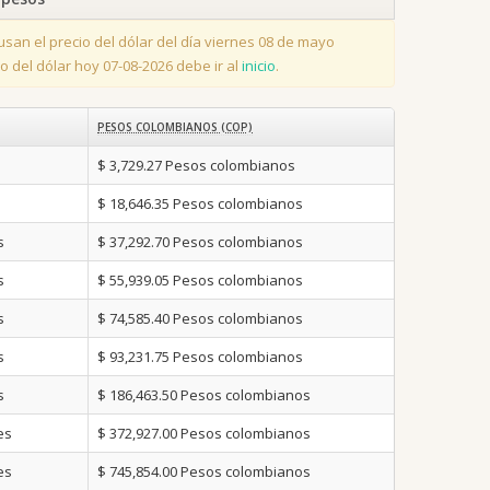
san el precio del dólar del día viernes 08 de mayo
o del dólar hoy 07-08-2026 debe ir al
inicio
.
PESOS COLOMBIANOS (COP)
$ 3,729.27
Pesos colombianos
$ 18,646.35
Pesos colombianos
s
$ 37,292.70
Pesos colombianos
s
$ 55,939.05
Pesos colombianos
s
$ 74,585.40
Pesos colombianos
s
$ 93,231.75
Pesos colombianos
s
$ 186,463.50
Pesos colombianos
es
$ 372,927.00
Pesos colombianos
es
$ 745,854.00
Pesos colombianos