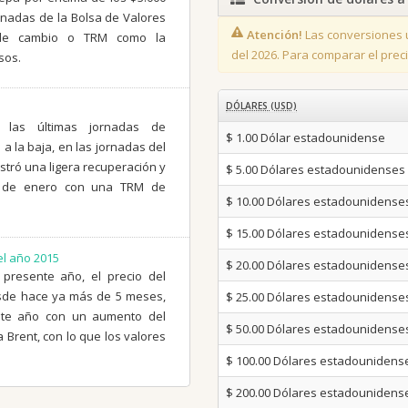
rnadas de la Bolsa de Valores
Atención!
Las conversiones u
 de cambio o TRM como la
del 2026. Para comparar el preci
sos.
DÓLARES (USD)
 las últimas jornadas de
$ 1.00
Dólar estadounidense
a la baja, en las jornadas del
tró una ligera recuperación y
$ 5.00
Dólares estadounidenses
26 de enero con una TRM de
$ 10.00
Dólares estadounidense
$ 15.00
Dólares estadounidense
el año 2015
$ 20.00
Dólares estadounidense
 presente año, el precio del
esde hace ya más de 5 meses,
$ 25.00
Dólares estadounidense
ste año con un aumento del
$ 50.00
Dólares estadounidense
a Brent, con lo que los valores
$ 100.00
Dólares estadounidens
$ 200.00
Dólares estadounidens