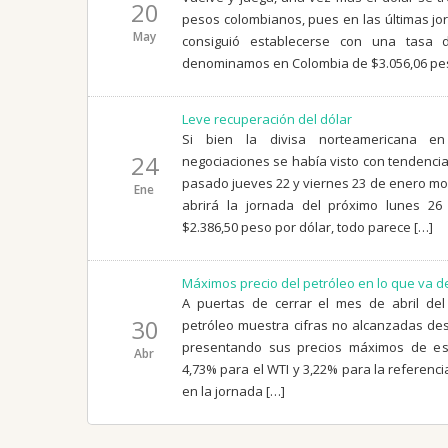
20
pesos colombianos, pues en las últimas jo
May
consiguió establecerse con una tasa
denominamos en Colombia de $3.056,06 pe
Leve recuperación del dólar
Si bien la divisa norteamericana en
24
negociaciones se había visto con tendencia 
pasado jueves 22 y viernes 23 de enero mos
Ene
abrirá la jornada del próximo lunes 
$2.386,50 peso por dólar, todo parece […]
Máximos precio del petróleo en lo que va d
A puertas de cerrar el mes de abril del
30
petróleo muestra cifras no alcanzadas d
presentando sus precios máximos de e
Abr
4,73% para el WTI y 3,22% para la referenci
en la jornada […]