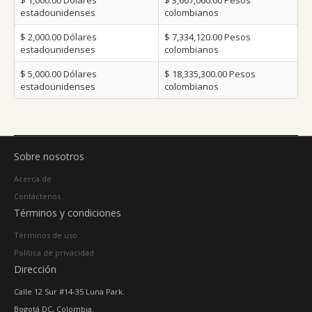
$ 1,000.00
Dólares
$ 3,667,060.00
Pesos
estadounidenses
colombianos
$ 2,000.00
Dólares
$ 7,334,120.00
Pesos
estadounidenses
colombianos
$ 5,000.00
Dólares
$ 18,335,300.00
Pesos
estadounidenses
colombianos
Sobre nosotros
Acerca de
Contáctenos
Términos y condiciones
Términos de uso
Política de privacidad
Dirección
Calle 12 Sur #14-35 Luna Park.
Bogotá DC, Colombia.